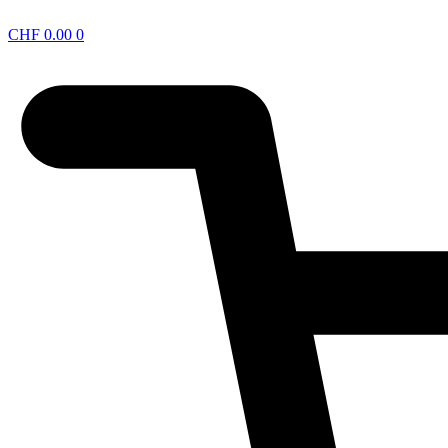
CHF
0.00
0